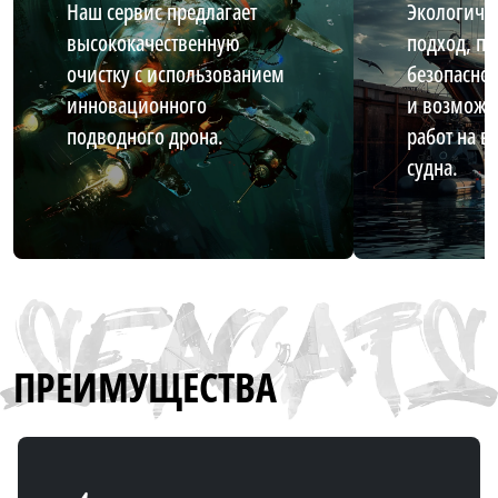
Наш сервис предлагает
Экологиче
высококачественную
подход, по
очистку с использованием
безопаснос
инновационного
и возможн
подводного дрона.
работ на в
судна.
ПРЕИМУЩЕСТВА