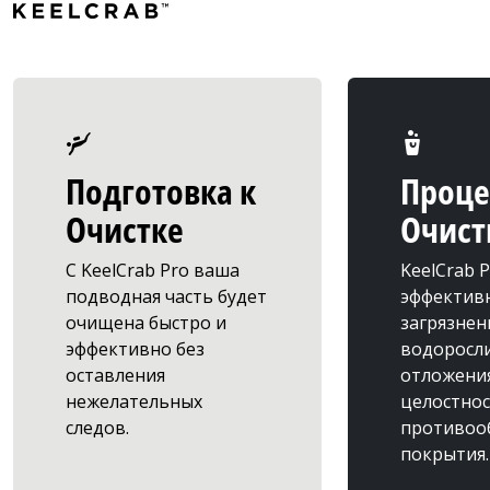
scuba_diving
cleaning_bucket
Подготовка к
Проце
Очистке
Очист
С KeelCrab Pro ваша
KeelCrab 
подводная часть будет
эффективн
очищена быстро и
загрязнен
эффективно без
водоросли
оставления
отложения
нежелательных
целостно
следов.
противоо
покрытия.