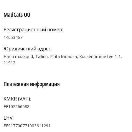
MadCats OÜ
Регистрационный номер:
14653467
Юридический адрес:
Harju maakond, Tallinn, Pirita linnaosa, Kuusenõmme tee 1-1,
11912
Платёжная информация
KMKR (VAT):
EE102566688
LHV:
EE917700771003611291