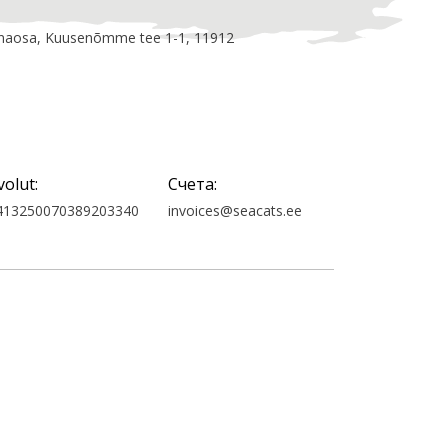
linnaosa, Kuusenõmme tee 1-1, 11912
volut:
Счета:
413250070389203340
invoices@seacats.ee