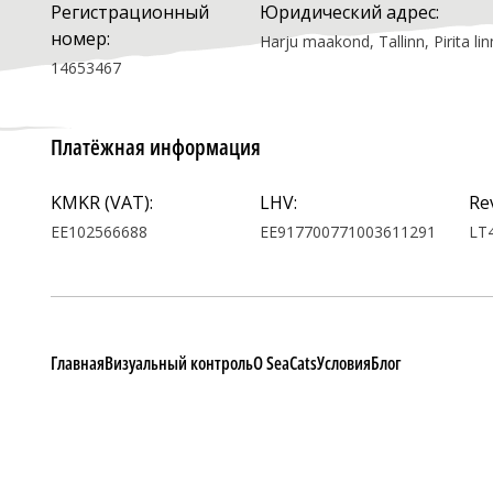
Регистрационный
Юридический адрес:
номер:
Harju maakond, Tallinn, Pirita 
14653467
Платёжная информация
KMKR (VAT):
LHV:
Re
EE102566688
EE917700771003611291
LT
Главная
Визуальный контроль
О SeaCats
Условия
Блог